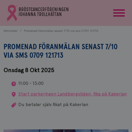
startsida
Gå
till
Bröstcancerförbundets
startsida
Aktiviteter
Promenad föranmälan senast 7/10 via sms 0709 121713
PROMENAD FÖRANMÄLAN SENAST 7/10
VIA SMS 0709 121713
Onsdag 8 Okt 2025
11:00 - 13:00
Start parkeringen Landbergsliden, fika på Kakerian
Du betalar själv fikat på Kakerian